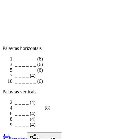
Palavras horizontais
_ _ _ _ _ _ (6)
_ _ _ _ _ _ (6)
_ _ _ _ _ _ (6)
_ _ _ _ (4)
_ _ _ _ _ _ (6)
Palavras verticais
_ _ _ _ (4)
_ _ _ _ _ _ _ _ (8)
_ _ _ _ (4)
_ _ _ _ (4)
_ _ _ _ (4)