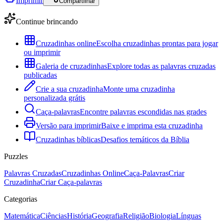
Imprimir
Compartilhar
Continue brincando
Cruzadinhas online
Escolha cruzadinhas prontas para jogar
ou imprimir
Galeria de cruzadinhas
Explore todas as palavras cruzadas
publicadas
Crie a sua cruzadinha
Monte uma cruzadinha
personalizada grátis
Caça-palavras
Encontre palavras escondidas nas grades
Versão para imprimir
Baixe e imprima esta cruzadinha
Cruzadinhas bíblicas
Desafios temáticos da Bíblia
Puzzles
Palavras Cruzadas
Cruzadinhas Online
Caça-Palavras
Criar
Cruzadinha
Criar Caça-palavras
Categorias
Matemática
Ciências
História
Geografia
Religião
Biologia
Línguas