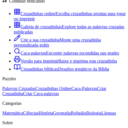
Continue brincando
Cruzadinhas online
Escolha cruzadinhas prontas para jogar
ou imprimir
Galeria de cruzadinhas
Explore todas as palavras cruzadas
publicadas
Crie a sua cruzadinha
Monte uma cruzadinha
personalizada grátis
Caça-palavras
Encontre palavras escondidas nas grades
Versão para imprimir
Baixe e imprima esta cruzadinha
Cruzadinhas bíblicas
Desafios temáticos da Bíblia
Puzzles
Palavras Cruzadas
Cruzadinhas Online
Caça-Palavras
Criar
Cruzadinha
Criar Caça-palavras
Categorias
Matemática
Ciências
História
Geografia
Religião
Biologia
Línguas
Sobre