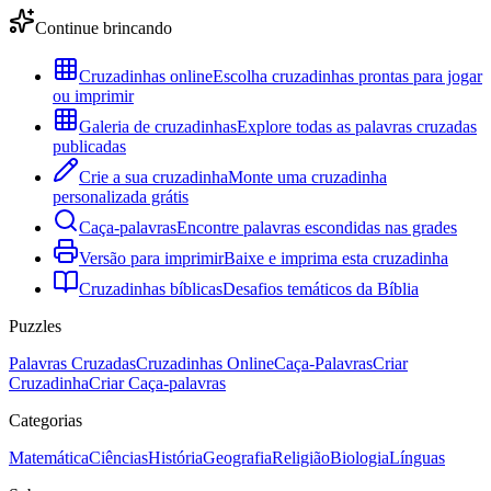
Continue brincando
Cruzadinhas online
Escolha cruzadinhas prontas para jogar
ou imprimir
Galeria de cruzadinhas
Explore todas as palavras cruzadas
publicadas
Crie a sua cruzadinha
Monte uma cruzadinha
personalizada grátis
Caça-palavras
Encontre palavras escondidas nas grades
Versão para imprimir
Baixe e imprima esta cruzadinha
Cruzadinhas bíblicas
Desafios temáticos da Bíblia
Puzzles
Palavras Cruzadas
Cruzadinhas Online
Caça-Palavras
Criar
Cruzadinha
Criar Caça-palavras
Categorias
Matemática
Ciências
História
Geografia
Religião
Biologia
Línguas