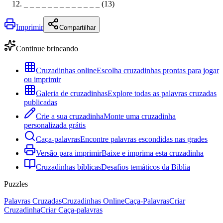
_ _ _ _ _ _ _ _ _ _ _ _ _ (13)
Imprimir
Compartilhar
Continue brincando
Cruzadinhas online
Escolha cruzadinhas prontas para jogar
ou imprimir
Galeria de cruzadinhas
Explore todas as palavras cruzadas
publicadas
Crie a sua cruzadinha
Monte uma cruzadinha
personalizada grátis
Caça-palavras
Encontre palavras escondidas nas grades
Versão para imprimir
Baixe e imprima esta cruzadinha
Cruzadinhas bíblicas
Desafios temáticos da Bíblia
Puzzles
Palavras Cruzadas
Cruzadinhas Online
Caça-Palavras
Criar
Cruzadinha
Criar Caça-palavras