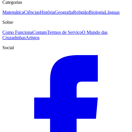
Categorias
Matemática
Ciências
História
Geografia
Religião
Biologia
Línguas
Sobre
Como Funciona
Contato
Termos de Serviço
O Mundo das
Cruzadinhas
Artigos
Social