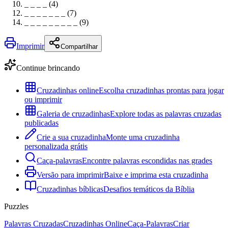
_ _ _ _ (4)
_ _ _ _ _ _ _ (7)
_ _ _ _ _ _ _ _ _ (9)
Imprimir
Compartilhar
Continue brincando
Cruzadinhas online
Escolha cruzadinhas prontas para jogar
ou imprimir
Galeria de cruzadinhas
Explore todas as palavras cruzadas
publicadas
Crie a sua cruzadinha
Monte uma cruzadinha
personalizada grátis
Caça-palavras
Encontre palavras escondidas nas grades
Versão para imprimir
Baixe e imprima esta cruzadinha
Cruzadinhas bíblicas
Desafios temáticos da Bíblia
Puzzles
Palavras Cruzadas
Cruzadinhas Online
Caça-Palavras
Criar