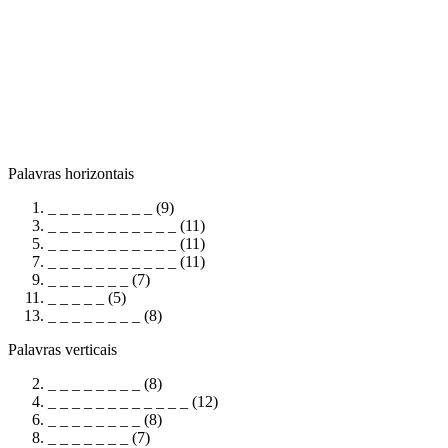
Palavras horizontais
_ _ _ _ _ _ _ _ _ (9)
_ _ _ _ _ _ _ _ _ _ _ (11)
_ _ _ _ _ _ _ _ _ _ _ (11)
_ _ _ _ _ _ _ _ _ _ _ (11)
_ _ _ _ _ _ _ (7)
_ _ _ _ _ (5)
_ _ _ _ _ _ _ _ (8)
Palavras verticais
_ _ _ _ _ _ _ _ (8)
_ _ _ _ _ _ _ _ _ _ _ _ (12)
_ _ _ _ _ _ _ _ (8)
_ _ _ _ _ _ _ (7)