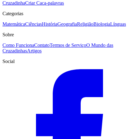
Cruzadinha
Criar Caça-palavras
Categorias
Matemática
Ciências
História
Geografia
Religião
Biologia
Línguas
Sobre
Como Funciona
Contato
Termos de Serviço
O Mundo das
Cruzadinhas
Artigos
Social