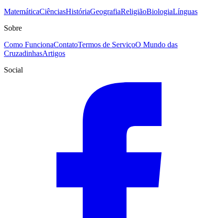
Matemática
Ciências
História
Geografia
Religião
Biologia
Línguas
Sobre
Como Funciona
Contato
Termos de Serviço
O Mundo das
Cruzadinhas
Artigos
Social