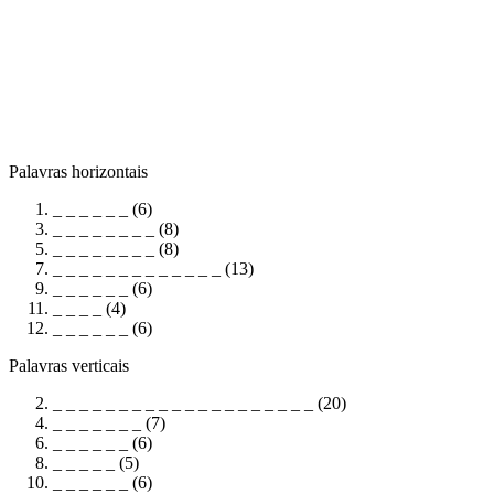
Palavras horizontais
_ _ _ _ _ _ (6)
_ _ _ _ _ _ _ _ (8)
_ _ _ _ _ _ _ _ (8)
_ _ _ _ _ _ _ _ _ _ _ _ _ (13)
_ _ _ _ _ _ (6)
_ _ _ _ (4)
_ _ _ _ _ _ (6)
Palavras verticais
_ _ _ _ _ _ _ _ _ _ _ _ _ _ _ _ _ _ _ _ (20)
_ _ _ _ _ _ _ (7)
_ _ _ _ _ _ (6)
_ _ _ _ _ (5)
_ _ _ _ _ _ (6)