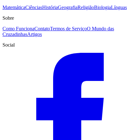
Matemática
Ciências
História
Geografia
Religião
Biologia
Línguas
Sobre
Como Funciona
Contato
Termos de Serviço
O Mundo das
Cruzadinhas
Artigos
Social