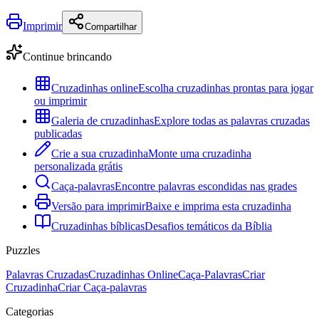
Imprimir
Compartilhar
Continue brincando
Cruzadinhas online
Escolha cruzadinhas prontas para jogar
ou imprimir
Galeria de cruzadinhas
Explore todas as palavras cruzadas
publicadas
Crie a sua cruzadinha
Monte uma cruzadinha
personalizada grátis
Caça-palavras
Encontre palavras escondidas nas grades
Versão para imprimir
Baixe e imprima esta cruzadinha
Cruzadinhas bíblicas
Desafios temáticos da Bíblia
Puzzles
Palavras Cruzadas
Cruzadinhas Online
Caça-Palavras
Criar
Cruzadinha
Criar Caça-palavras
Categorias