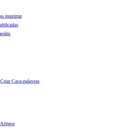
ou imprimir
ublicadas
rátis
a
Criar Caça-palavras
Artigos