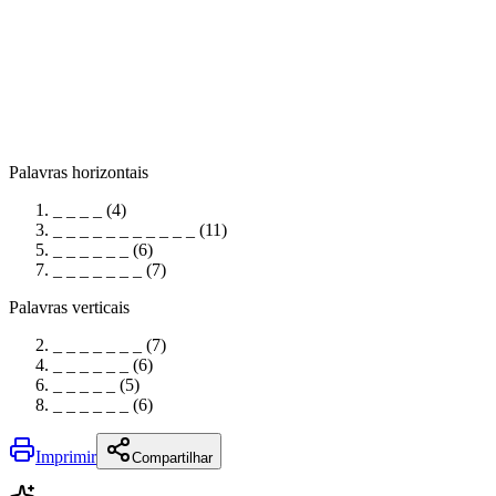
Palavras horizontais
_ _ _ _ (4)
_ _ _ _ _ _ _ _ _ _ _ (11)
_ _ _ _ _ _ (6)
_ _ _ _ _ _ _ (7)
Palavras verticais
_ _ _ _ _ _ _ (7)
_ _ _ _ _ _ (6)
_ _ _ _ _ (5)
_ _ _ _ _ _ (6)
Imprimir
Compartilhar