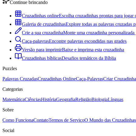
Continue brincando
Cruzadinhas online
Escolha cruzadinhas prontas para jogar 
Galeria de cruzadinhas
Explore todas as palavras cruzadas p
Crie a sua cruzadinha
Monte uma cruzadinha personalizada g
Caça-palavras
Encontre palavras escondidas nas grades
Versão para imprimir
Baixe e imprima esta cruzadinha
Cruzadinhas bíblicas
Desafios temáticos da Bíblia
Puzzles
Palavras Cruzadas
Cruzadinhas Online
Caça-Palavras
Criar Cruzadinh
Categorias
Matemática
Ciências
História
Geografia
Religião
Biologia
Línguas
Sobre
Como Funciona
Contato
Termos de Serviço
O Mundo das Cruzadinhas
Social