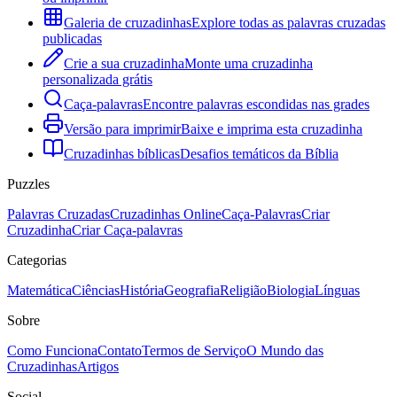
Galeria de cruzadinhas
Explore todas as palavras cruzadas
publicadas
Crie a sua cruzadinha
Monte uma cruzadinha
personalizada grátis
Caça-palavras
Encontre palavras escondidas nas grades
Versão para imprimir
Baixe e imprima esta cruzadinha
Cruzadinhas bíblicas
Desafios temáticos da Bíblia
Puzzles
Palavras Cruzadas
Cruzadinhas Online
Caça-Palavras
Criar
Cruzadinha
Criar Caça-palavras
Categorias
Matemática
Ciências
História
Geografia
Religião
Biologia
Línguas
Sobre
Como Funciona
Contato
Termos de Serviço
O Mundo das
Cruzadinhas
Artigos
Social