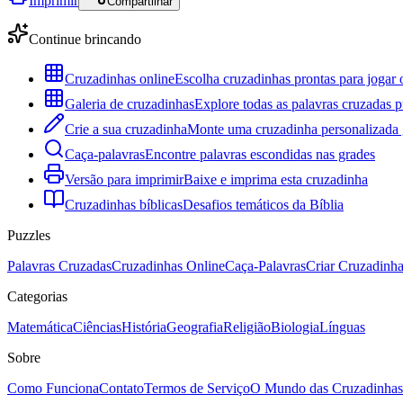
Imprimir
Compartilhar
Continue brincando
Cruzadinhas online
Escolha cruzadinhas prontas para jogar 
Galeria de cruzadinhas
Explore todas as palavras cruzadas p
Crie a sua cruzadinha
Monte uma cruzadinha personalizada g
Caça-palavras
Encontre palavras escondidas nas grades
Versão para imprimir
Baixe e imprima esta cruzadinha
Cruzadinhas bíblicas
Desafios temáticos da Bíblia
Puzzles
Palavras Cruzadas
Cruzadinhas Online
Caça-Palavras
Criar Cruzadinh
Categorias
Matemática
Ciências
História
Geografia
Religião
Biologia
Línguas
Sobre
Como Funciona
Contato
Termos de Serviço
O Mundo das Cruzadinhas