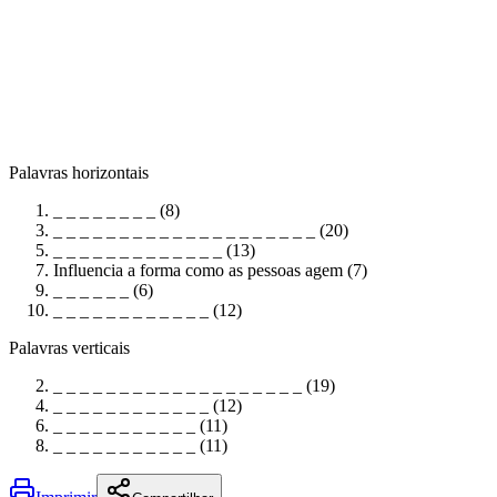
Palavras horizontais
_ _ _ _ _ _ _ _ (8)
_ _ _ _ _ _ _ _ _ _ _ _ _ _ _ _ _ _ _ _ (20)
_ _ _ _ _ _ _ _ _ _ _ _ _ (13)
Influencia a forma como as pessoas agem (7)
_ _ _ _ _ _ (6)
_ _ _ _ _ _ _ _ _ _ _ _ (12)
Palavras verticais
_ _ _ _ _ _ _ _ _ _ _ _ _ _ _ _ _ _ _ (19)
_ _ _ _ _ _ _ _ _ _ _ _ (12)
_ _ _ _ _ _ _ _ _ _ _ (11)
_ _ _ _ _ _ _ _ _ _ _ (11)