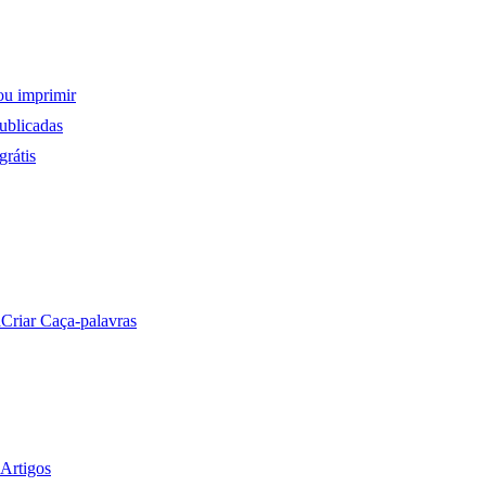
ou imprimir
ublicadas
rátis
a
Criar Caça-palavras
Artigos