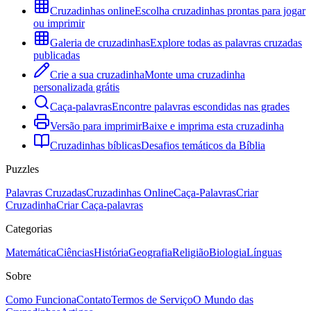
Cruzadinhas online
Escolha cruzadinhas prontas para jogar
ou imprimir
Galeria de cruzadinhas
Explore todas as palavras cruzadas
publicadas
Crie a sua cruzadinha
Monte uma cruzadinha
personalizada grátis
Caça-palavras
Encontre palavras escondidas nas grades
Versão para imprimir
Baixe e imprima esta cruzadinha
Cruzadinhas bíblicas
Desafios temáticos da Bíblia
Puzzles
Palavras Cruzadas
Cruzadinhas Online
Caça-Palavras
Criar
Cruzadinha
Criar Caça-palavras
Categorias
Matemática
Ciências
História
Geografia
Religião
Biologia
Línguas
Sobre
Como Funciona
Contato
Termos de Serviço
O Mundo das