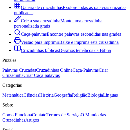
Galeria de cruzadinhas
Explore todas as palavras cruzadas
publicadas
Crie a sua cruzadinha
Monte uma cruzadinha
personalizada grátis
Caça-palavras
Encontre palavras escondidas nas grades
Versão para imprimir
Baixe e imprima esta cruzadinha
Cruzadinhas bíblicas
Desafios temáticos da Bíblia
Puzzles
Palavras Cruzadas
Cruzadinhas Online
Caça-Palavras
Criar
Cruzadinha
Criar Caça-palavras
Categorias
Matemática
Ciências
História
Geografia
Religião
Biologia
Línguas
Sobre
Como Funciona
Contato
Termos de Serviço
O Mundo das
Cruzadinhas
Artigos
Social