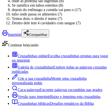
onde as proteína são digeridas (8)
Se ramifica em tubos estreitos (8)
depois do estômago a comida vai para o (17)
tubo onde passa os alimentos (7)
Temos dois; o direito é maior (7)
Dentro dele tem 4 cavidades com sangue (7)
Imprimir
Compartilhar
Continue brincando
Cruzadinhas online
Escolha cruzadinhas prontas para jogar
ou imprimir
Galeria de cruzadinhas
Explore todas as palavras cruzadas
publicadas
Crie a sua cruzadinha
Monte uma cruzadinha
personalizada grátis
Caça-palavras
Encontre palavras escondidas nas grades
Versão para imprimir
Baixe e imprima esta cruzadinha
Cruzadinhas bíblicas
Desafios temáticos da Bíblia