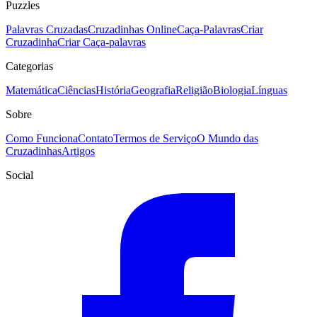
Puzzles
Palavras Cruzadas
Cruzadinhas Online
Caça-Palavras
Criar
Cruzadinha
Criar Caça-palavras
Categorias
Matemática
Ciências
História
Geografia
Religião
Biologia
Línguas
Sobre
Como Funciona
Contato
Termos de Serviço
O Mundo das
Cruzadinhas
Artigos
Social