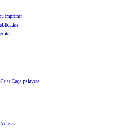
ou imprimir
ublicadas
rátis
a
Criar Caça-palavras
Artigos