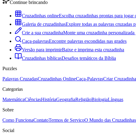
Continue brincando
Cruzadinhas online
Escolha cruzadinhas prontas para jogar 
Galeria de cruzadinhas
Explore todas as palavras cruzadas p
Crie a sua cruzadinha
Monte uma cruzadinha personalizada g
Caça-palavras
Encontre palavras escondidas nas grades
Versão para imprimir
Baixe e imprima esta cruzadinha
Cruzadinhas bíblicas
Desafios temáticos da Bíblia
Puzzles
Palavras Cruzadas
Cruzadinhas Online
Caça-Palavras
Criar Cruzadinh
Categorias
Matemática
Ciências
História
Geografia
Religião
Biologia
Línguas
Sobre
Como Funciona
Contato
Termos de Serviço
O Mundo das Cruzadinhas
Social