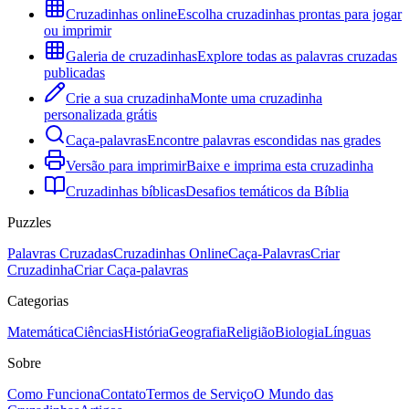
Cruzadinhas online
Escolha cruzadinhas prontas para jogar
ou imprimir
Galeria de cruzadinhas
Explore todas as palavras cruzadas
publicadas
Crie a sua cruzadinha
Monte uma cruzadinha
personalizada grátis
Caça-palavras
Encontre palavras escondidas nas grades
Versão para imprimir
Baixe e imprima esta cruzadinha
Cruzadinhas bíblicas
Desafios temáticos da Bíblia
Puzzles
Palavras Cruzadas
Cruzadinhas Online
Caça-Palavras
Criar
Cruzadinha
Criar Caça-palavras
Categorias
Matemática
Ciências
História
Geografia
Religião
Biologia
Línguas
Sobre
Como Funciona
Contato
Termos de Serviço
O Mundo das