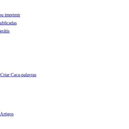
ou imprimir
ublicadas
rátis
a
Criar Caça-palavras
Artigos