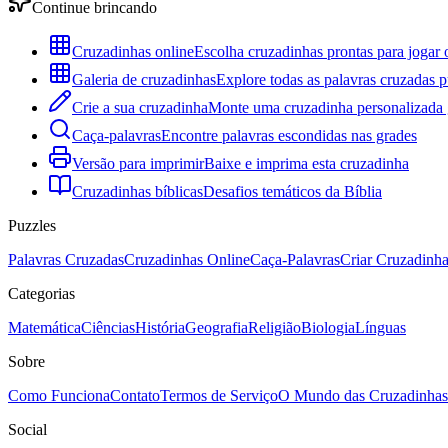
Continue brincando
Cruzadinhas online
Escolha cruzadinhas prontas para jogar 
Galeria de cruzadinhas
Explore todas as palavras cruzadas p
Crie a sua cruzadinha
Monte uma cruzadinha personalizada g
Caça-palavras
Encontre palavras escondidas nas grades
Versão para imprimir
Baixe e imprima esta cruzadinha
Cruzadinhas bíblicas
Desafios temáticos da Bíblia
Puzzles
Palavras Cruzadas
Cruzadinhas Online
Caça-Palavras
Criar Cruzadinh
Categorias
Matemática
Ciências
História
Geografia
Religião
Biologia
Línguas
Sobre
Como Funciona
Contato
Termos de Serviço
O Mundo das Cruzadinhas
Social