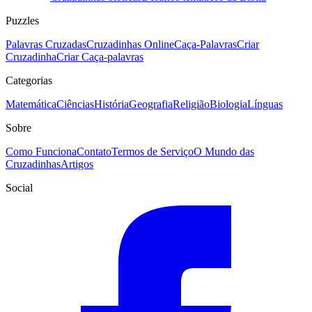
Puzzles
Palavras Cruzadas
Cruzadinhas Online
Caça-Palavras
Criar
Cruzadinha
Criar Caça-palavras
Categorias
Matemática
Ciências
História
Geografia
Religião
Biologia
Línguas
Sobre
Como Funciona
Contato
Termos de Serviço
O Mundo das
Cruzadinhas
Artigos
Social