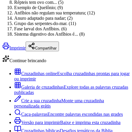
Répteis tem ovo com... (5)
Exemplo de Quelônio; (9)
Anfíbios não regulam sua temperatura; (12)
Anuro adaptado para nadar; (2)
Grupo das serpentes-do-mar. (11)
Fase larval dos Anfíbios. (6)
Sistema digestivo dos Anfíbios é... (8)
Imprimir
Compartilhar
Continue brincando
Cruzadinhas online
Escolha cruzadinhas prontas para jogar
ou imprimir
Galeria de cruzadinhas
Explore todas as palavras cruzadas
publicadas
Crie a sua cruzadinha
Monte uma cruzadinha
personalizada grátis
Caça-palavras
Encontre palavras escondidas nas grades
Versão para imprimir
Baixe e imprima esta cruzadinha
Cruzadinhas bíblicas
Desafios temáticos da Bíblia