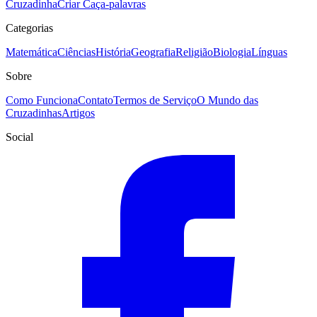
Cruzadinha
Criar Caça-palavras
Categorias
Matemática
Ciências
História
Geografia
Religião
Biologia
Línguas
Sobre
Como Funciona
Contato
Termos de Serviço
O Mundo das
Cruzadinhas
Artigos
Social