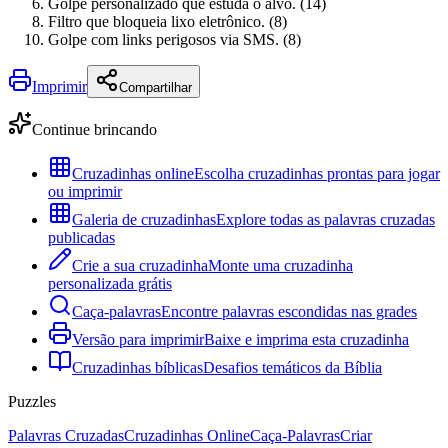
Golpe personalizado que estuda o alvo. (14)
Filtro que bloqueia lixo eletrônico. (8)
Golpe com links perigosos via SMS. (8)
Imprimir
Compartilhar
Continue brincando
Cruzadinhas online
Escolha cruzadinhas prontas para jogar
ou imprimir
Galeria de cruzadinhas
Explore todas as palavras cruzadas
publicadas
Crie a sua cruzadinha
Monte uma cruzadinha
personalizada grátis
Caça-palavras
Encontre palavras escondidas nas grades
Versão para imprimir
Baixe e imprima esta cruzadinha
Cruzadinhas bíblicas
Desafios temáticos da Bíblia
Puzzles
Palavras Cruzadas
Cruzadinhas Online
Caça-Palavras
Criar