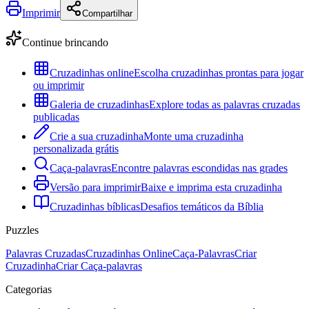
Imprimir
Compartilhar
Continue brincando
Cruzadinhas online
Escolha cruzadinhas prontas para jogar
ou imprimir
Galeria de cruzadinhas
Explore todas as palavras cruzadas
publicadas
Crie a sua cruzadinha
Monte uma cruzadinha
personalizada grátis
Caça-palavras
Encontre palavras escondidas nas grades
Versão para imprimir
Baixe e imprima esta cruzadinha
Cruzadinhas bíblicas
Desafios temáticos da Bíblia
Puzzles
Palavras Cruzadas
Cruzadinhas Online
Caça-Palavras
Criar
Cruzadinha
Criar Caça-palavras
Categorias