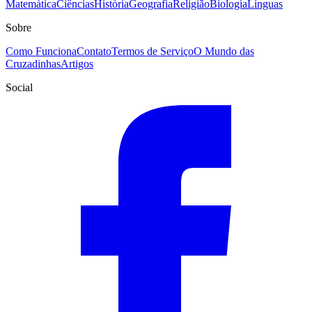
Matemática
Ciências
História
Geografia
Religião
Biologia
Línguas
Sobre
Como Funciona
Contato
Termos de Serviço
O Mundo das
Cruzadinhas
Artigos
Social