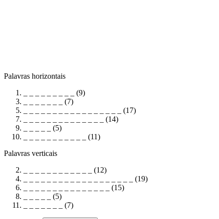
Palavras horizontais
_ _ _ _ _ _ _ _ _ (9)
_ _ _ _ _ _ _ (7)
_ _ _ _ _ _ _ _ _ _ _ _ _ _ _ _ _ (17)
_ _ _ _ _ _ _ _ _ _ _ _ _ _ (14)
_ _ _ _ _ (5)
_ _ _ _ _ _ _ _ _ _ _ (11)
Palavras verticais
_ _ _ _ _ _ _ _ _ _ _ _ (12)
_ _ _ _ _ _ _ _ _ _ _ _ _ _ _ _ _ _ _ (19)
_ _ _ _ _ _ _ _ _ _ _ _ _ _ _ (15)
_ _ _ _ _ (5)
_ _ _ _ _ _ _ (7)