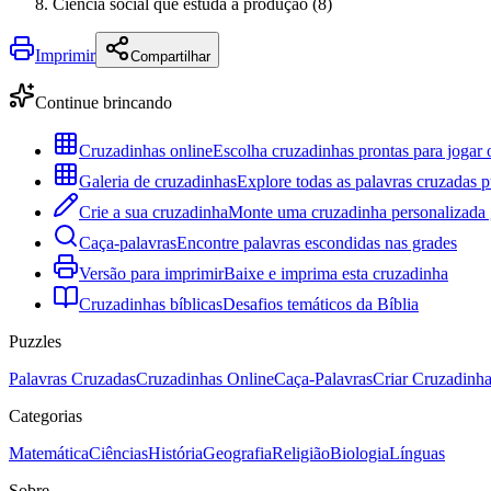
Ciência social que estuda a produção (8)
Imprimir
Compartilhar
Continue brincando
Cruzadinhas online
Escolha cruzadinhas prontas para jogar 
Galeria de cruzadinhas
Explore todas as palavras cruzadas p
Crie a sua cruzadinha
Monte uma cruzadinha personalizada g
Caça-palavras
Encontre palavras escondidas nas grades
Versão para imprimir
Baixe e imprima esta cruzadinha
Cruzadinhas bíblicas
Desafios temáticos da Bíblia
Puzzles
Palavras Cruzadas
Cruzadinhas Online
Caça-Palavras
Criar Cruzadinh
Categorias
Matemática
Ciências
História
Geografia
Religião
Biologia
Línguas
Sobre