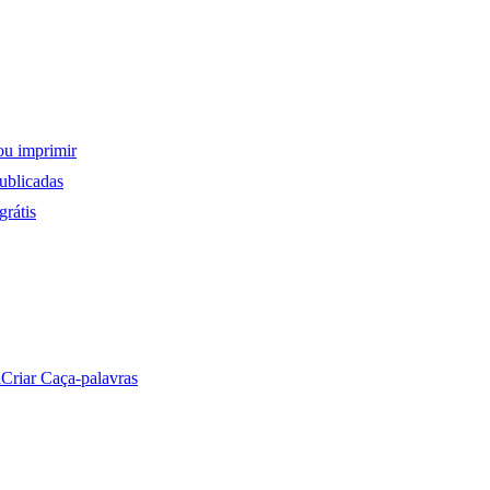
ou imprimir
ublicadas
rátis
a
Criar Caça-palavras