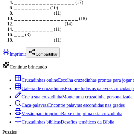
_ _ _ _ _ _ _ _ _ _ _ _ _ _ _ _ _ (17)
_ _ _ _ _ _ _ _ _ _ (10)
_ _ _ _ _ _ _ _ _ _ _ (11)
_ _ _ _ _ _ _ _ _ _ _ _ _ _ _ _ _ _ (18)
_ _ _ _ _ _ _ _ _ _ _ _ _ _ (14)
_ _ _ _ _ _ _ _ _ _ _ (11)
_ _ _ (3)
_ _ _ _ _ _ _ _ _ _ _ (11)
Imprimir
Compartilhar
Continue brincando
Cruzadinhas online
Escolha cruzadinhas prontas para jogar 
Galeria de cruzadinhas
Explore todas as palavras cruzadas p
Crie a sua cruzadinha
Monte uma cruzadinha personalizada g
Caça-palavras
Encontre palavras escondidas nas grades
Versão para imprimir
Baixe e imprima esta cruzadinha
Cruzadinhas bíblicas
Desafios temáticos da Bíblia
Puzzles