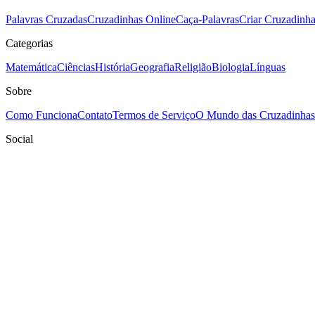
Palavras Cruzadas
Cruzadinhas Online
Caça-Palavras
Criar Cruzadinh
Categorias
Matemática
Ciências
História
Geografia
Religião
Biologia
Línguas
Sobre
Como Funciona
Contato
Termos de Serviço
O Mundo das Cruzadinhas
Social