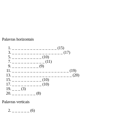
Palavras horizontais
_ _ _ _ _ _ _ _ _ _ _ _ _ _ _ (15)
_ _ _ _ _ _ _ _ _ _ _ _ _ _ _ _ _ (17)
_ _ _ _ _ _ _ _ _ _ (10)
_ _ _ _ _ _ _ _ _ _ _ (11)
_ _ _ _ _ _ _ _ _ (9)
_ _ _ _ _ _ _ _ _ _ _ _ _ _ _ _ _ _ _ (19)
_ _ _ _ _ _ _ _ _ _ _ _ _ _ _ _ _ _ _ _ (20)
_ _ _ _ _ _ _ _ _ _ (10)
_ _ _ _ _ _ _ _ _ _ (10)
_ _ _ (3)
_ _ _ _ _ _ _ _ (8)
Palavras verticais
_ _ _ _ _ _ (6)