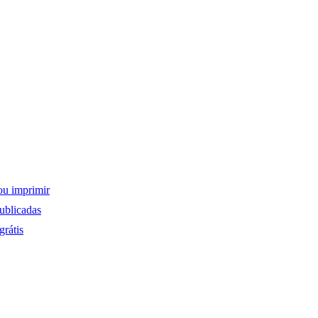
ou imprimir
ublicadas
rátis