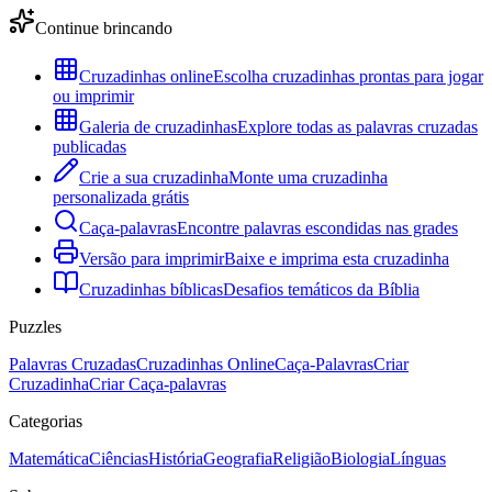
Continue brincando
Cruzadinhas online
Escolha cruzadinhas prontas para jogar
ou imprimir
Galeria de cruzadinhas
Explore todas as palavras cruzadas
publicadas
Crie a sua cruzadinha
Monte uma cruzadinha
personalizada grátis
Caça-palavras
Encontre palavras escondidas nas grades
Versão para imprimir
Baixe e imprima esta cruzadinha
Cruzadinhas bíblicas
Desafios temáticos da Bíblia
Puzzles
Palavras Cruzadas
Cruzadinhas Online
Caça-Palavras
Criar
Cruzadinha
Criar Caça-palavras
Categorias
Matemática
Ciências
História
Geografia
Religião
Biologia
Línguas