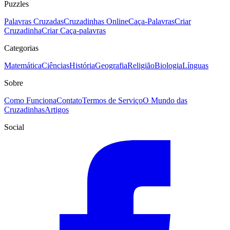
Puzzles
Palavras Cruzadas
Cruzadinhas Online
Caça-Palavras
Criar
Cruzadinha
Criar Caça-palavras
Categorias
Matemática
Ciências
História
Geografia
Religião
Biologia
Línguas
Sobre
Como Funciona
Contato
Termos de Serviço
O Mundo das
Cruzadinhas
Artigos
Social