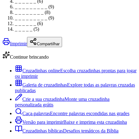
_ _ _ _ _ _ (6)
_ _ _ _ _ _ _ _ _ (9)
_ _ _ _ _ _ _ _ (8)
_ _ _ _ _ _ _ _ _ (9)
_ _ _ _ _ _ (6)
_ _ _ _ _ (5)
Imprimir
Compartilhar
Continue brincando
Cruzadinhas online
Escolha cruzadinhas prontas para jogar
ou imprimir
Galeria de cruzadinhas
Explore todas as palavras cruzadas
publicadas
Crie a sua cruzadinha
Monte uma cruzadinha
personalizada grátis
Caça-palavras
Encontre palavras escondidas nas grades
Versão para imprimir
Baixe e imprima esta cruzadinha
Cruzadinhas bíblicas
Desafios temáticos da Bíblia