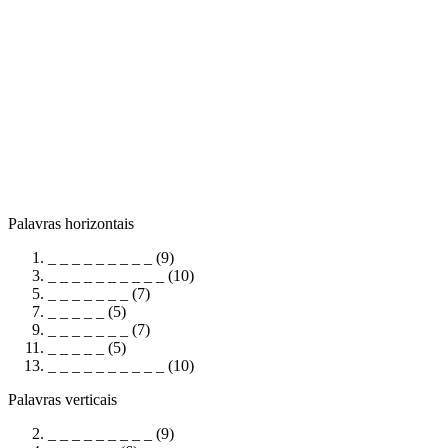
Palavras horizontais
_ _ _ _ _ _ _ _ _ (9)
_ _ _ _ _ _ _ _ _ _ (10)
_ _ _ _ _ _ _ (7)
_ _ _ _ _ (5)
_ _ _ _ _ _ _ (7)
_ _ _ _ _ (5)
_ _ _ _ _ _ _ _ _ _ (10)
Palavras verticais
_ _ _ _ _ _ _ _ _ (9)