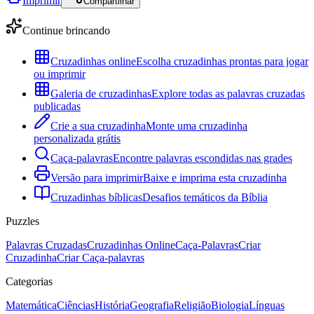
Imprimir
Compartilhar
Continue brincando
Cruzadinhas online
Escolha cruzadinhas prontas para jogar
ou imprimir
Galeria de cruzadinhas
Explore todas as palavras cruzadas
publicadas
Crie a sua cruzadinha
Monte uma cruzadinha
personalizada grátis
Caça-palavras
Encontre palavras escondidas nas grades
Versão para imprimir
Baixe e imprima esta cruzadinha
Cruzadinhas bíblicas
Desafios temáticos da Bíblia
Puzzles
Palavras Cruzadas
Cruzadinhas Online
Caça-Palavras
Criar
Cruzadinha
Criar Caça-palavras
Categorias
Matemática
Ciências
História
Geografia
Religião
Biologia
Línguas