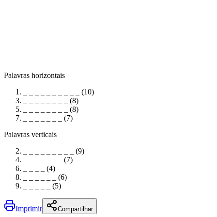
Palavras horizontais
_ _ _ _ _ _ _ _ _ _ (10)
_ _ _ _ _ _ _ _ (8)
_ _ _ _ _ _ _ _ (8)
_ _ _ _ _ _ _ (7)
Palavras verticais
_ _ _ _ _ _ _ _ _ (9)
_ _ _ _ _ _ _ (7)
_ _ _ _ (4)
_ _ _ _ _ _ (6)
_ _ _ _ _ (5)
Imprimir
Compartilhar