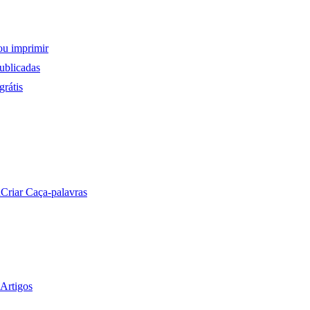
ou imprimir
ublicadas
rátis
a
Criar Caça-palavras
Artigos