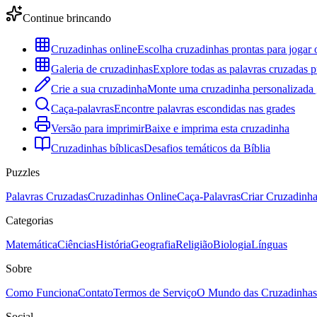
Continue brincando
Cruzadinhas online
Escolha cruzadinhas prontas para jogar 
Galeria de cruzadinhas
Explore todas as palavras cruzadas p
Crie a sua cruzadinha
Monte uma cruzadinha personalizada g
Caça-palavras
Encontre palavras escondidas nas grades
Versão para imprimir
Baixe e imprima esta cruzadinha
Cruzadinhas bíblicas
Desafios temáticos da Bíblia
Puzzles
Palavras Cruzadas
Cruzadinhas Online
Caça-Palavras
Criar Cruzadinh
Categorias
Matemática
Ciências
História
Geografia
Religião
Biologia
Línguas
Sobre
Como Funciona
Contato
Termos de Serviço
O Mundo das Cruzadinhas
Social