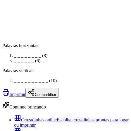
Palavras horizontais
_ _ _ _ _ _ _ _ (8)
_ _ _ _ _ _ (6)
Palavras verticais
_ _ _ _ _ _ _ _ _ _ (10)
Imprimir
Compartilhar
Continue brincando
Cruzadinhas online
Escolha cruzadinhas prontas para jogar
ou imprimir