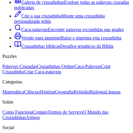
Galeria de cruzadinhas
Explore todas as palavras cruzadas
publicadas
Crie a sua cruzadinha
Monte uma cruzadinha
personalizada grátis
Caça-palavras
Encontre palavras escondidas nas grades
Versão para imprimir
Baixe e imprima esta cruzadinha
Cruzadinhas bíblicas
Desafios temáticos da Bíblia
Puzzles
Palavras Cruzadas
Cruzadinhas Online
Caça-Palavras
Criar
Cruzadinha
Criar Caça-palavras
Categorias
Matemática
Ciências
História
Geografia
Religião
Biologia
Línguas
Sobre
Como Funciona
Contato
Termos de Serviço
O Mundo das
Cruzadinhas
Artigos
Social