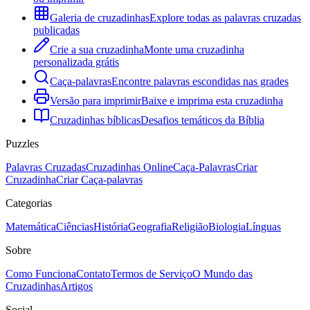
Galeria de cruzadinhas
Explore todas as palavras cruzadas
publicadas
Crie a sua cruzadinha
Monte uma cruzadinha
personalizada grátis
Caça-palavras
Encontre palavras escondidas nas grades
Versão para imprimir
Baixe e imprima esta cruzadinha
Cruzadinhas bíblicas
Desafios temáticos da Bíblia
Puzzles
Palavras Cruzadas
Cruzadinhas Online
Caça-Palavras
Criar
Cruzadinha
Criar Caça-palavras
Categorias
Matemática
Ciências
História
Geografia
Religião
Biologia
Línguas
Sobre
Como Funciona
Contato
Termos de Serviço
O Mundo das
Cruzadinhas
Artigos
Social