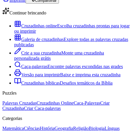
Imprimir
Compartilhar
Continue brincando
Cruzadinhas online
Escolha cruzadinhas prontas para jogar
ou imprimir
Galeria de cruzadinhas
Explore todas as palavras cruzadas
publicadas
Crie a sua cruzadinha
Monte uma cruzadinha
personalizada grátis
Caça-palavras
Encontre palavras escondidas nas grades
Versão para imprimir
Baixe e imprima esta cruzadinha
Cruzadinhas bíblicas
Desafios temáticos da Bíblia
Puzzles
Palavras Cruzadas
Cruzadinhas Online
Caça-Palavras
Criar
Cruzadinha
Criar Caça-palavras
Categorias
Matemática
Ciências
História
Geografia
Religião
Biologia
Línguas