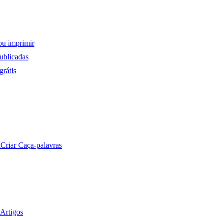
ou imprimir
ublicadas
rátis
a
Criar Caça-palavras
Artigos