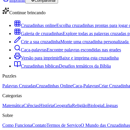
Imprimir
Compartilhar
Continue brincando
Cruzadinhas online
Escolha cruzadinhas prontas para jogar 
Galeria de cruzadinhas
Explore todas as palavras cruzadas p
Crie a sua cruzadinha
Monte uma cruzadinha personalizada g
Caça-palavras
Encontre palavras escondidas nas grades
Versão para imprimir
Baixe e imprima esta cruzadinha
Cruzadinhas bíblicas
Desafios temáticos da Bíblia
Puzzles
Palavras Cruzadas
Cruzadinhas Online
Caça-Palavras
Criar Cruzadinh
Categorias
Matemática
Ciências
História
Geografia
Religião
Biologia
Línguas
Sobre
Como Funciona
Contato
Termos de Serviço
O Mundo das Cruzadinhas