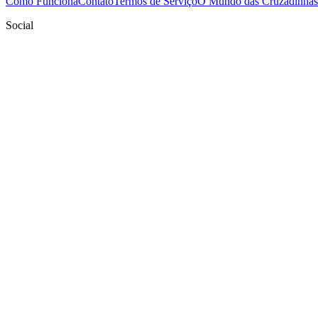
Como Funciona
Contato
Termos de Serviço
O Mundo das Cruzadinhas
Social