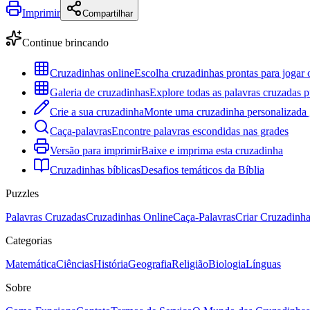
Imprimir
Compartilhar
Continue brincando
Cruzadinhas online
Escolha cruzadinhas prontas para jogar 
Galeria de cruzadinhas
Explore todas as palavras cruzadas p
Crie a sua cruzadinha
Monte uma cruzadinha personalizada g
Caça-palavras
Encontre palavras escondidas nas grades
Versão para imprimir
Baixe e imprima esta cruzadinha
Cruzadinhas bíblicas
Desafios temáticos da Bíblia
Puzzles
Palavras Cruzadas
Cruzadinhas Online
Caça-Palavras
Criar Cruzadinh
Categorias
Matemática
Ciências
História
Geografia
Religião
Biologia
Línguas
Sobre