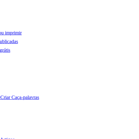
ou imprimir
ublicadas
rátis
a
Criar Caça-palavras