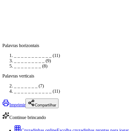
Palavras horizontais
_ _ _ _ _ _ _ _ _ _ _ (11)
_ _ _ _ _ _ _ _ _ (9)
_ _ _ _ _ _ _ _ (8)
Palavras verticais
_ _ _ _ _ _ _ (7)
_ _ _ _ _ _ _ _ _ _ _ (11)
Imprimir
Compartilhar
Continue brincando
Cruzadinhas online
Escolha cruzadinhas prontas para jogar