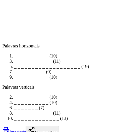
Palavras horizontais
_ _ _ _ _ _ _ _ _ _ (10)
_ _ _ _ _ _ _ _ _ _ _ (11)
_ _ _ _ _ _ _ _ _ _ _ _ _ _ _ _ _ _ _ (19)
_ _ _ _ _ _ _ _ _ (9)
_ _ _ _ _ _ _ _ _ _ (10)
Palavras verticais
_ _ _ _ _ _ _ _ _ _ (10)
_ _ _ _ _ _ _ _ _ _ (10)
_ _ _ _ _ _ _ (7)
_ _ _ _ _ _ _ _ _ _ _ (11)
_ _ _ _ _ _ _ _ _ _ _ _ _ (13)