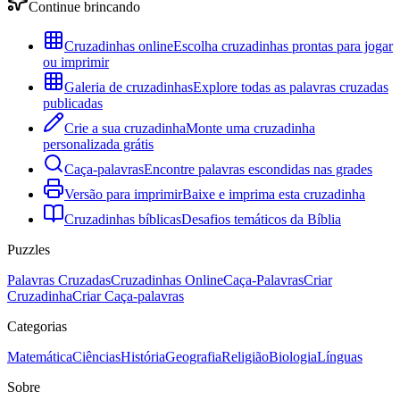
Continue brincando
Cruzadinhas online
Escolha cruzadinhas prontas para jogar
ou imprimir
Galeria de cruzadinhas
Explore todas as palavras cruzadas
publicadas
Crie a sua cruzadinha
Monte uma cruzadinha
personalizada grátis
Caça-palavras
Encontre palavras escondidas nas grades
Versão para imprimir
Baixe e imprima esta cruzadinha
Cruzadinhas bíblicas
Desafios temáticos da Bíblia
Puzzles
Palavras Cruzadas
Cruzadinhas Online
Caça-Palavras
Criar
Cruzadinha
Criar Caça-palavras
Categorias
Matemática
Ciências
História
Geografia
Religião
Biologia
Línguas
Sobre