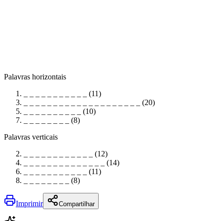
Palavras horizontais
_ _ _ _ _ _ _ _ _ _ _ (11)
_ _ _ _ _ _ _ _ _ _ _ _ _ _ _ _ _ _ _ _ (20)
_ _ _ _ _ _ _ _ _ _ (10)
_ _ _ _ _ _ _ _ (8)
Palavras verticais
_ _ _ _ _ _ _ _ _ _ _ _ (12)
_ _ _ _ _ _ _ _ _ _ _ _ _ _ (14)
_ _ _ _ _ _ _ _ _ _ _ (11)
_ _ _ _ _ _ _ _ (8)
Imprimir
Compartilhar