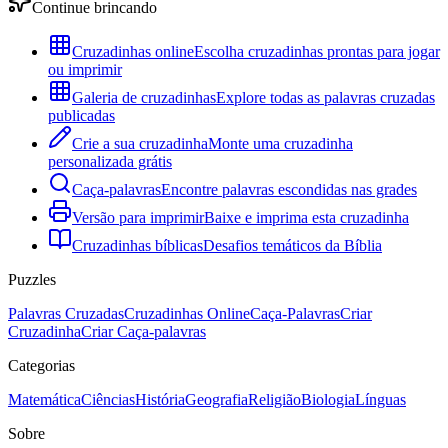
Continue brincando
Cruzadinhas online
Escolha cruzadinhas prontas para jogar
ou imprimir
Galeria de cruzadinhas
Explore todas as palavras cruzadas
publicadas
Crie a sua cruzadinha
Monte uma cruzadinha
personalizada grátis
Caça-palavras
Encontre palavras escondidas nas grades
Versão para imprimir
Baixe e imprima esta cruzadinha
Cruzadinhas bíblicas
Desafios temáticos da Bíblia
Puzzles
Palavras Cruzadas
Cruzadinhas Online
Caça-Palavras
Criar
Cruzadinha
Criar Caça-palavras
Categorias
Matemática
Ciências
História
Geografia
Religião
Biologia
Línguas
Sobre