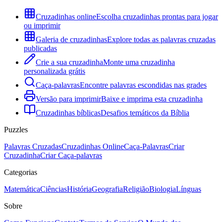
Cruzadinhas online
Escolha cruzadinhas prontas para jogar
ou imprimir
Galeria de cruzadinhas
Explore todas as palavras cruzadas
publicadas
Crie a sua cruzadinha
Monte uma cruzadinha
personalizada grátis
Caça-palavras
Encontre palavras escondidas nas grades
Versão para imprimir
Baixe e imprima esta cruzadinha
Cruzadinhas bíblicas
Desafios temáticos da Bíblia
Puzzles
Palavras Cruzadas
Cruzadinhas Online
Caça-Palavras
Criar
Cruzadinha
Criar Caça-palavras
Categorias
Matemática
Ciências
História
Geografia
Religião
Biologia
Línguas
Sobre