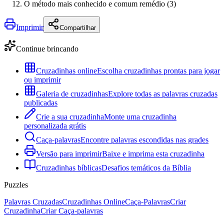
O método mais conhecido e comum remédio (3)
Imprimir
Compartilhar
Continue brincando
Cruzadinhas online
Escolha cruzadinhas prontas para jogar
ou imprimir
Galeria de cruzadinhas
Explore todas as palavras cruzadas
publicadas
Crie a sua cruzadinha
Monte uma cruzadinha
personalizada grátis
Caça-palavras
Encontre palavras escondidas nas grades
Versão para imprimir
Baixe e imprima esta cruzadinha
Cruzadinhas bíblicas
Desafios temáticos da Bíblia
Puzzles
Palavras Cruzadas
Cruzadinhas Online
Caça-Palavras
Criar
Cruzadinha
Criar Caça-palavras