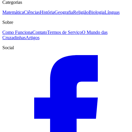
Categorias
Matemática
Ciências
História
Geografia
Religião
Biologia
Línguas
Sobre
Como Funciona
Contato
Termos de Serviço
O Mundo das
Cruzadinhas
Artigos
Social