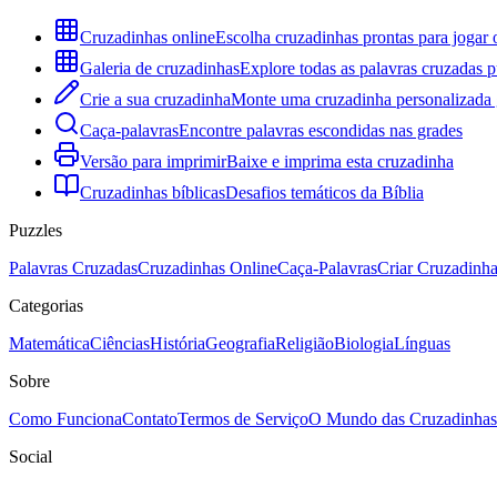
Cruzadinhas online
Escolha cruzadinhas prontas para jogar 
Galeria de cruzadinhas
Explore todas as palavras cruzadas p
Crie a sua cruzadinha
Monte uma cruzadinha personalizada g
Caça-palavras
Encontre palavras escondidas nas grades
Versão para imprimir
Baixe e imprima esta cruzadinha
Cruzadinhas bíblicas
Desafios temáticos da Bíblia
Puzzles
Palavras Cruzadas
Cruzadinhas Online
Caça-Palavras
Criar Cruzadinh
Categorias
Matemática
Ciências
História
Geografia
Religião
Biologia
Línguas
Sobre
Como Funciona
Contato
Termos de Serviço
O Mundo das Cruzadinhas
Social