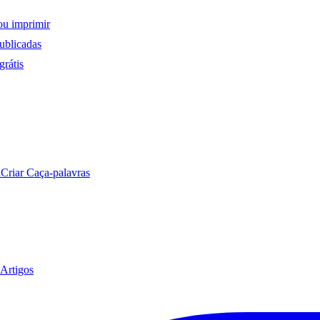
ou imprimir
ublicadas
rátis
a
Criar Caça-palavras
Artigos