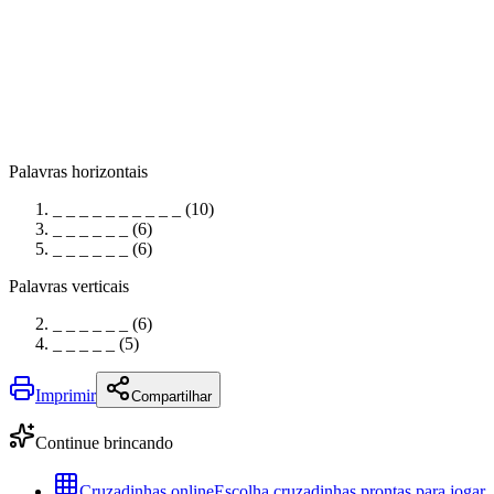
Palavras horizontais
_ _ _ _ _ _ _ _ _ _ (10)
_ _ _ _ _ _ (6)
_ _ _ _ _ _ (6)
Palavras verticais
_ _ _ _ _ _ (6)
_ _ _ _ _ (5)
Imprimir
Compartilhar
Continue brincando
Cruzadinhas online
Escolha cruzadinhas prontas para jogar