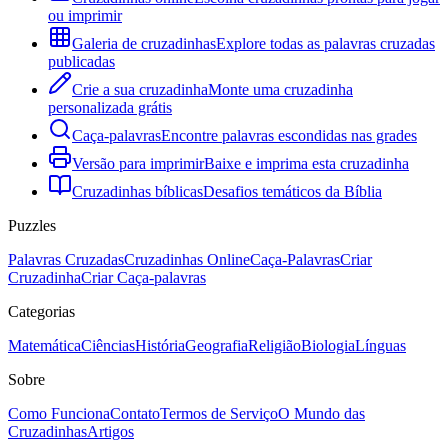
ou imprimir
Galeria de cruzadinhas
Explore todas as palavras cruzadas
publicadas
Crie a sua cruzadinha
Monte uma cruzadinha
personalizada grátis
Caça-palavras
Encontre palavras escondidas nas grades
Versão para imprimir
Baixe e imprima esta cruzadinha
Cruzadinhas bíblicas
Desafios temáticos da Bíblia
Puzzles
Palavras Cruzadas
Cruzadinhas Online
Caça-Palavras
Criar
Cruzadinha
Criar Caça-palavras
Categorias
Matemática
Ciências
História
Geografia
Religião
Biologia
Línguas
Sobre
Como Funciona
Contato
Termos de Serviço
O Mundo das
Cruzadinhas
Artigos