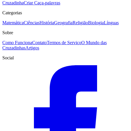
Cruzadinha
Criar Caça-palavras
Categorias
Matemática
Ciências
História
Geografia
Religião
Biologia
Línguas
Sobre
Como Funciona
Contato
Termos de Serviço
O Mundo das
Cruzadinhas
Artigos
Social