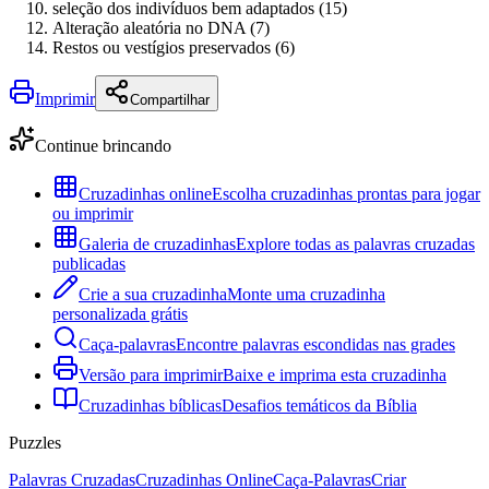
seleção dos indivíduos bem adaptados (15)
Alteração aleatória no DNA (7)
Restos ou vestígios preservados (6)
Imprimir
Compartilhar
Continue brincando
Cruzadinhas online
Escolha cruzadinhas prontas para jogar
ou imprimir
Galeria de cruzadinhas
Explore todas as palavras cruzadas
publicadas
Crie a sua cruzadinha
Monte uma cruzadinha
personalizada grátis
Caça-palavras
Encontre palavras escondidas nas grades
Versão para imprimir
Baixe e imprima esta cruzadinha
Cruzadinhas bíblicas
Desafios temáticos da Bíblia
Puzzles
Palavras Cruzadas
Cruzadinhas Online
Caça-Palavras
Criar