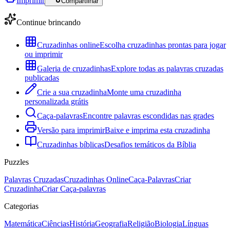
Imprimir
Compartilhar
Continue brincando
Cruzadinhas online
Escolha cruzadinhas prontas para jogar
ou imprimir
Galeria de cruzadinhas
Explore todas as palavras cruzadas
publicadas
Crie a sua cruzadinha
Monte uma cruzadinha
personalizada grátis
Caça-palavras
Encontre palavras escondidas nas grades
Versão para imprimir
Baixe e imprima esta cruzadinha
Cruzadinhas bíblicas
Desafios temáticos da Bíblia
Puzzles
Palavras Cruzadas
Cruzadinhas Online
Caça-Palavras
Criar
Cruzadinha
Criar Caça-palavras
Categorias
Matemática
Ciências
História
Geografia
Religião
Biologia
Línguas