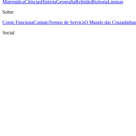
Matemática
Ciências
História
Geografia
Religião
Biologia
Línguas
Sobre
Como Funciona
Contato
Termos de Serviço
O Mundo das Cruzadinhas
Social