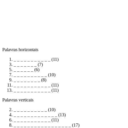
Palavras horizontais
_ _ _ _ _ _ _ _ _ _ _ (11)
_ _ _ _ _ _ _ (7)
_ _ _ _ _ _ (6)
_ _ _ _ _ _ _ _ _ _ (10)
_ _ _ _ _ _ _ _ (8)
_ _ _ _ _ _ _ _ _ _ _ (11)
_ _ _ _ _ _ _ _ _ _ _ (11)
Palavras verticais
_ _ _ _ _ _ _ _ _ _ (10)
_ _ _ _ _ _ _ _ _ _ _ _ _ (13)
_ _ _ _ _ _ _ _ _ _ _ (11)
_ _ _ _ _ _ _ _ _ _ _ _ _ _ _ _ _ (17)