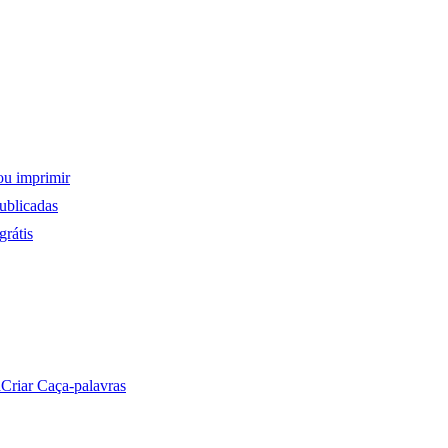
ou imprimir
ublicadas
rátis
a
Criar Caça-palavras