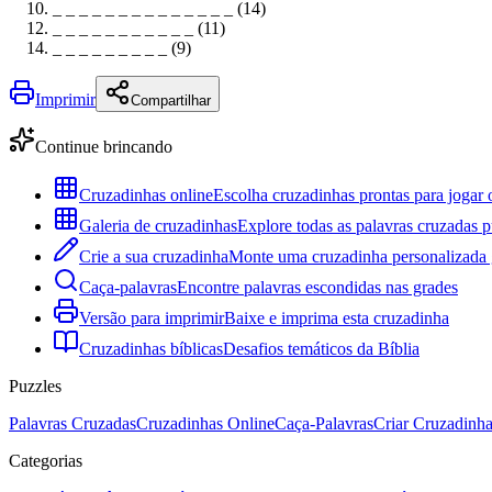
_ _ _ _ _ _ _ _ _ _ _ _ _ _ (14)
_ _ _ _ _ _ _ _ _ _ _ (11)
_ _ _ _ _ _ _ _ _ (9)
Imprimir
Compartilhar
Continue brincando
Cruzadinhas online
Escolha cruzadinhas prontas para jogar 
Galeria de cruzadinhas
Explore todas as palavras cruzadas p
Crie a sua cruzadinha
Monte uma cruzadinha personalizada g
Caça-palavras
Encontre palavras escondidas nas grades
Versão para imprimir
Baixe e imprima esta cruzadinha
Cruzadinhas bíblicas
Desafios temáticos da Bíblia
Puzzles
Palavras Cruzadas
Cruzadinhas Online
Caça-Palavras
Criar Cruzadinh
Categorias