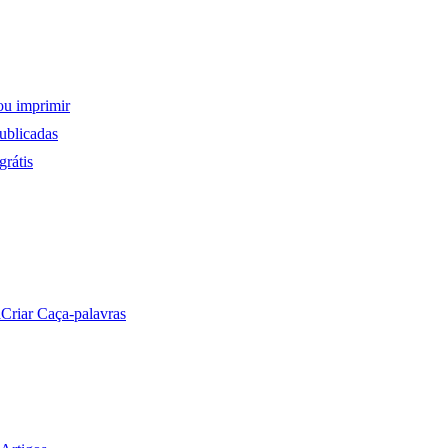
ou imprimir
ublicadas
rátis
a
Criar Caça-palavras