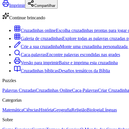
Imprimir
Compartilhar
Continue brincando
Cruzadinhas online
Escolha cruzadinhas prontas para jogar 
Galeria de cruzadinhas
Explore todas as palavras cruzadas p
Crie a sua cruzadinha
Monte uma cruzadinha personalizada g
Caça-palavras
Encontre palavras escondidas nas grades
Versão para imprimir
Baixe e imprima esta cruzadinha
Cruzadinhas bíblicas
Desafios temáticos da Bíblia
Puzzles
Palavras Cruzadas
Cruzadinhas Online
Caça-Palavras
Criar Cruzadinh
Categorias
Matemática
Ciências
História
Geografia
Religião
Biologia
Línguas
Sobre