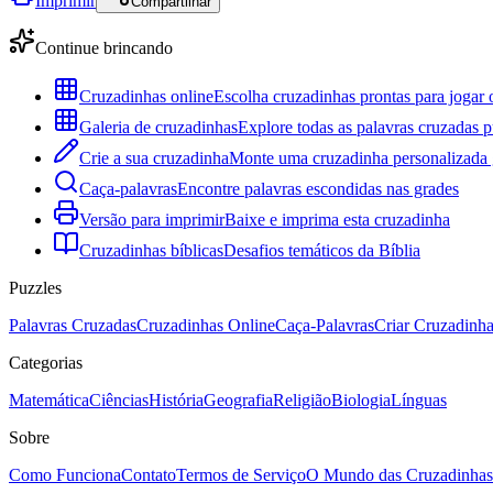
Imprimir
Compartilhar
Continue brincando
Cruzadinhas online
Escolha cruzadinhas prontas para jogar 
Galeria de cruzadinhas
Explore todas as palavras cruzadas p
Crie a sua cruzadinha
Monte uma cruzadinha personalizada g
Caça-palavras
Encontre palavras escondidas nas grades
Versão para imprimir
Baixe e imprima esta cruzadinha
Cruzadinhas bíblicas
Desafios temáticos da Bíblia
Puzzles
Palavras Cruzadas
Cruzadinhas Online
Caça-Palavras
Criar Cruzadinh
Categorias
Matemática
Ciências
História
Geografia
Religião
Biologia
Línguas
Sobre
Como Funciona
Contato
Termos de Serviço
O Mundo das Cruzadinhas