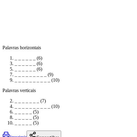
Palavras horizontais
_ _ _ _ _ _ (6)
_ _ _ _ _ _ (6)
_ _ _ _ _ _ (6)
_ _ _ _ _ _ _ _ _ (9)
_ _ _ _ _ _ _ _ _ _ (10)
Palavras verticais
_ _ _ _ _ _ _ (7)
_ _ _ _ _ _ _ _ _ _ (10)
_ _ _ _ _ (5)
_ _ _ _ _ (5)
_ _ _ _ _ (5)