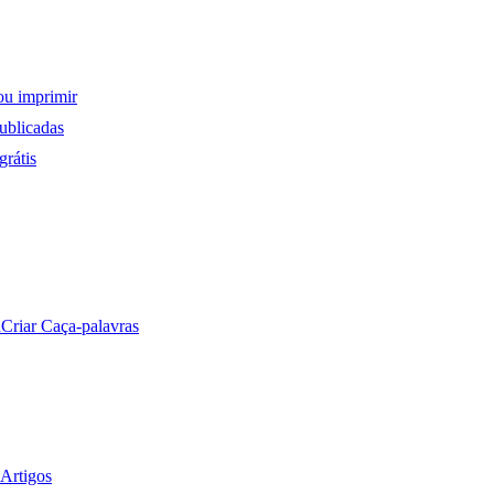
ou imprimir
ublicadas
rátis
a
Criar Caça-palavras
Artigos