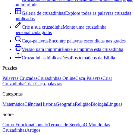
ou imprimir
Galeria de cruzadinhas
Explore todas as palavras cruzadas
publicadas
Crie a sua cruzadinha
Monte uma cruzadinha
personalizada grátis
Caça-palavras
Encontre palavras escondidas nas grades
Versão para imprimir
Baixe e imprima esta cruzadinha
Cruzadinhas bíblicas
Desafios temáticos da Bíblia
Puzzles
Palavras Cruzadas
Cruzadinhas Online
Caça-Palavras
Criar
Cruzadinha
Criar Caça-palavras
Categorias
Matemática
Ciências
História
Geografia
Religião
Biologia
Línguas
Sobre
Como Funciona
Contato
Termos de Serviço
O Mundo das
Cruzadinhas
Artigos