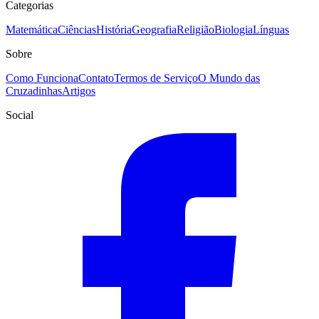
Categorias
Matemática
Ciências
História
Geografia
Religião
Biologia
Línguas
Sobre
Como Funciona
Contato
Termos de Serviço
O Mundo das
Cruzadinhas
Artigos
Social