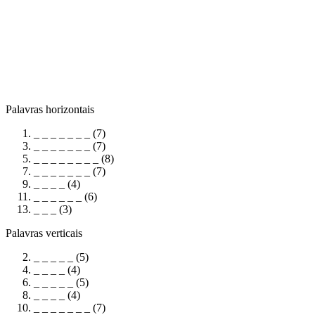
Palavras horizontais
_ _ _ _ _ _ _ (7)
_ _ _ _ _ _ _ (7)
_ _ _ _ _ _ _ _ (8)
_ _ _ _ _ _ _ (7)
_ _ _ _ (4)
_ _ _ _ _ _ (6)
_ _ _ (3)
Palavras verticais
_ _ _ _ _ (5)
_ _ _ _ (4)
_ _ _ _ _ (5)
_ _ _ _ (4)
_ _ _ _ _ _ _ (7)