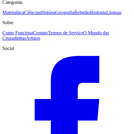
Categorias
Matemática
Ciências
História
Geografia
Religião
Biologia
Línguas
Sobre
Como Funciona
Contato
Termos de Serviço
O Mundo das
Cruzadinhas
Artigos
Social