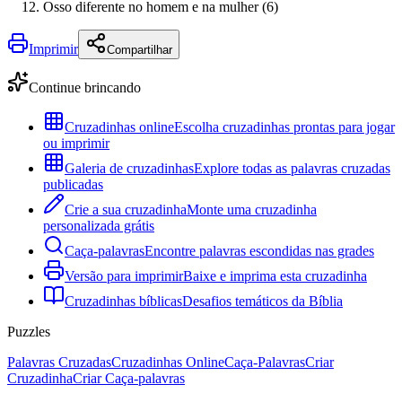
Osso diferente no homem e na mulher (6)
Imprimir
Compartilhar
Continue brincando
Cruzadinhas online
Escolha cruzadinhas prontas para jogar
ou imprimir
Galeria de cruzadinhas
Explore todas as palavras cruzadas
publicadas
Crie a sua cruzadinha
Monte uma cruzadinha
personalizada grátis
Caça-palavras
Encontre palavras escondidas nas grades
Versão para imprimir
Baixe e imprima esta cruzadinha
Cruzadinhas bíblicas
Desafios temáticos da Bíblia
Puzzles
Palavras Cruzadas
Cruzadinhas Online
Caça-Palavras
Criar
Cruzadinha
Criar Caça-palavras