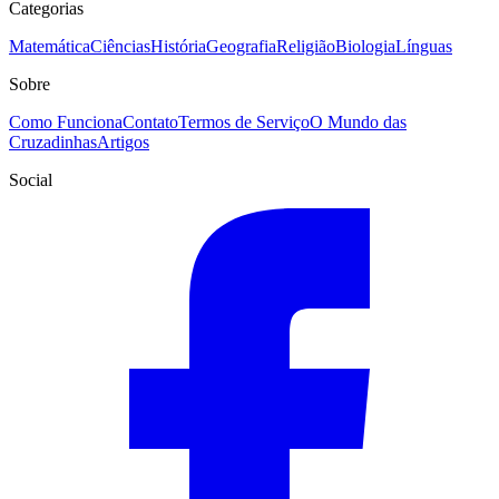
Categorias
Matemática
Ciências
História
Geografia
Religião
Biologia
Línguas
Sobre
Como Funciona
Contato
Termos de Serviço
O Mundo das
Cruzadinhas
Artigos
Social