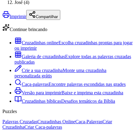
José (4)
Imprimir
Compartilhar
Continue brincando
Cruzadinhas online
Escolha cruzadinhas prontas para jogar
ou imprimir
Galeria de cruzadinhas
Explore todas as palavras cruzadas
publicadas
Crie a sua cruzadinha
Monte uma cruzadinha
personalizada grátis
Caça-palavras
Encontre palavras escondidas nas grades
Versão para imprimir
Baixe e imprima esta cruzadinha
Cruzadinhas bíblicas
Desafios temáticos da Bíblia
Puzzles
Palavras Cruzadas
Cruzadinhas Online
Caça-Palavras
Criar
Cruzadinha
Criar Caça-palavras