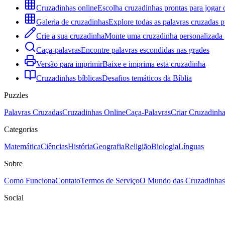
Cruzadinhas online
Escolha cruzadinhas prontas para jogar 
Galeria de cruzadinhas
Explore todas as palavras cruzadas p
Crie a sua cruzadinha
Monte uma cruzadinha personalizada g
Caça-palavras
Encontre palavras escondidas nas grades
Versão para imprimir
Baixe e imprima esta cruzadinha
Cruzadinhas bíblicas
Desafios temáticos da Bíblia
Puzzles
Palavras Cruzadas
Cruzadinhas Online
Caça-Palavras
Criar Cruzadinh
Categorias
Matemática
Ciências
História
Geografia
Religião
Biologia
Línguas
Sobre
Como Funciona
Contato
Termos de Serviço
O Mundo das Cruzadinhas
Social