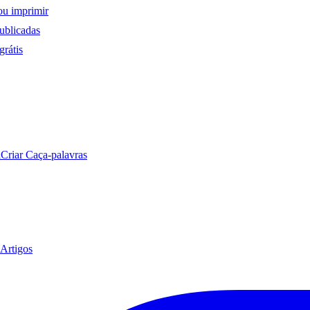
ou imprimir
ublicadas
rátis
a
Criar Caça-palavras
Artigos