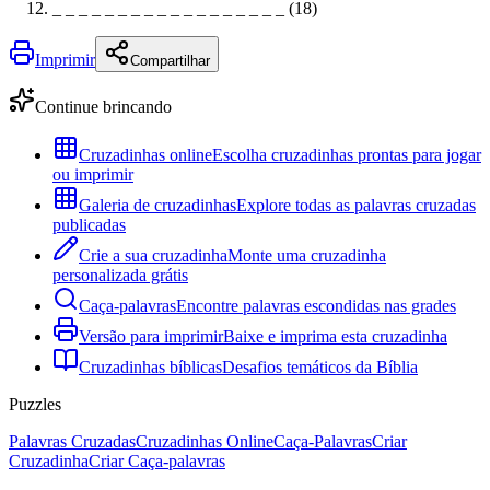
_ _ _ _ _ _ _ _ _ _ _ _ _ _ _ _ _ _ (18)
Imprimir
Compartilhar
Continue brincando
Cruzadinhas online
Escolha cruzadinhas prontas para jogar
ou imprimir
Galeria de cruzadinhas
Explore todas as palavras cruzadas
publicadas
Crie a sua cruzadinha
Monte uma cruzadinha
personalizada grátis
Caça-palavras
Encontre palavras escondidas nas grades
Versão para imprimir
Baixe e imprima esta cruzadinha
Cruzadinhas bíblicas
Desafios temáticos da Bíblia
Puzzles
Palavras Cruzadas
Cruzadinhas Online
Caça-Palavras
Criar
Cruzadinha
Criar Caça-palavras