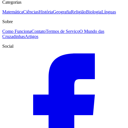
Categorias
Matemática
Ciências
História
Geografia
Religião
Biologia
Línguas
Sobre
Como Funciona
Contato
Termos de Serviço
O Mundo das
Cruzadinhas
Artigos
Social