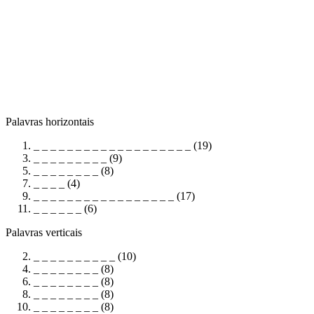
Palavras horizontais
_ _ _ _ _ _ _ _ _ _ _ _ _ _ _ _ _ _ _ (19)
_ _ _ _ _ _ _ _ _ (9)
_ _ _ _ _ _ _ _ (8)
_ _ _ _ (4)
_ _ _ _ _ _ _ _ _ _ _ _ _ _ _ _ _ (17)
_ _ _ _ _ _ (6)
Palavras verticais
_ _ _ _ _ _ _ _ _ _ (10)
_ _ _ _ _ _ _ _ (8)
_ _ _ _ _ _ _ _ (8)
_ _ _ _ _ _ _ _ (8)
_ _ _ _ _ _ _ _ (8)