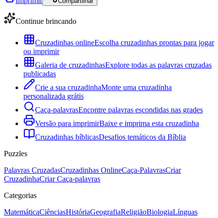
Imprimir
Compartilhar
Continue brincando
Cruzadinhas online
Escolha cruzadinhas prontas para jogar
ou imprimir
Galeria de cruzadinhas
Explore todas as palavras cruzadas
publicadas
Crie a sua cruzadinha
Monte uma cruzadinha
personalizada grátis
Caça-palavras
Encontre palavras escondidas nas grades
Versão para imprimir
Baixe e imprima esta cruzadinha
Cruzadinhas bíblicas
Desafios temáticos da Bíblia
Puzzles
Palavras Cruzadas
Cruzadinhas Online
Caça-Palavras
Criar
Cruzadinha
Criar Caça-palavras
Categorias
Matemática
Ciências
História
Geografia
Religião
Biologia
Línguas